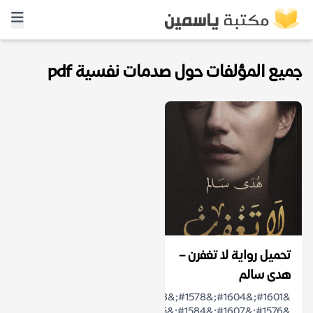
جميع المؤلفات حول صدمات نفسية pdf
تحميل رواية لا تغفرن –
هدى سالم
&#1601;&#1604;&#1578;&#1603;&#1578;&#1601;&#1610;
&#1576;&#1607;&#1584;&#1575;