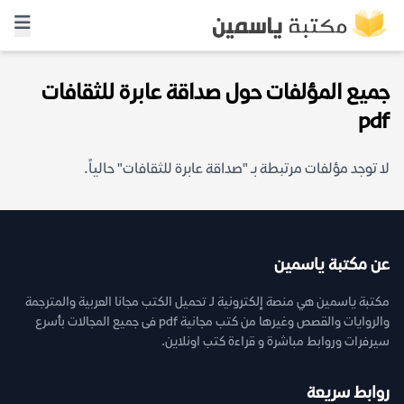
جميع المؤلفات حول صداقة عابرة للثقافات
pdf
لا توجد مؤلفات مرتبطة بـ "صداقة عابرة للثقافات" حالياً.
عن مكتبة ياسمين
مكتبة ياسمين هي منصة إلكترونية لـ تحميل الكتب مجانا العربية والمترجمة
والروايات والقصص وغيرها من كتب مجانية pdf فى جميع المجالات بأسرع
سيرفرات وروابط مباشرة و قراءة كتب اونلاين.
روابط سريعة