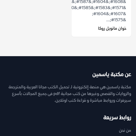
&#1608;&#1604;&#1587;&#1578;
&#1571;&#1583;&#1585;&#1610;
&#1607;&#1604;
&#1575;...
خوان مانويل روكا
عن مكتبة ياسمين
مكتبة ياسمين هي منصة إلكترونية لـ تحميل الكتب مجانا العربية والمترجمة
والروايات والقصص وغيرها من كتب مجانية pdf فى جميع المجالات بأسرع
سيرفرات وروابط مباشرة و قراءة كتب اونلاين.
روابط سريعة
من نحن