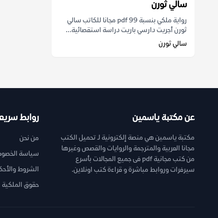
سالي ثورن
رواية ملكي بنسبة 99 pdf مجانا للكاتب سالي
ثورن أجريت دارسي باريت دراسة استقصائية...
سالي ثورن
عن مكتبة ياسمين
روابط سريع
مكتبة ياسمين هي منصة إلكترونية لـ تحميل الكتب
من نحن
مجانا العربية والمترجمة والروايات والقصص وغيرها
سياسة الخصوص
من كتب مجانية pdf فى جميع المجالات بأسرع
الشروط والأحك
سيرفرات وروابط مباشرة و قراءة كتب اونلاين.
حقوق الملكية ا