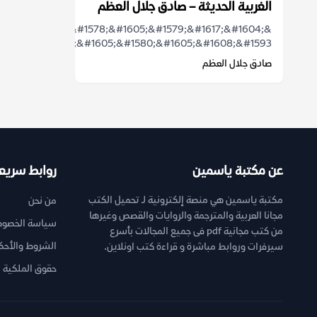
الغربية الحديثة – صادق جلال العظم
&ldquo;&#1578;&#1605;&#1579;&#1617;&#1604;
&#1605;&#1580;&#1605;&#1608;&#1593;&#...
صادق جلال العظم
عن مكتبة ياسمين
روابط سريع
مكتبة ياسمين هي منصة إلكترونية لـ تحميل الكتب
من نحن
مجانا العربية والمترجمة والروايات والقصص وغيرها
سياسة الخصوص
من كتب مجانية pdf فى جميع المجالات بأسرع
الشروط والأحك
سيرفرات وروابط مباشرة و قراءة كتب اونلاين.
حقوق الملكية ا