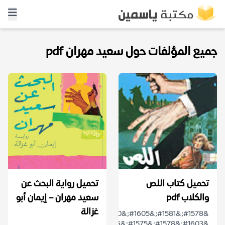
جميع المؤلفات حول سعيد مهران pdf
تحميل كتاب اللص
تحميل رواية البحث عن
والكلاب pdf
سعيد مهران – إيمان أبو
غزالة
&#1578;&#1581;&#1605;&#1610;&#1604;
&#1603;&#1578;&#1575;&#1576;