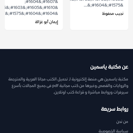
&#1607;&#1604;
&#1575;&#1604;&...
نجيب محفوظ
&#1604;&#1604;&#1575;&#1587;&#1605;...
إيمان أبو غزالة
عن مكتبة ياسمين
مكتبة ياسمين هي منصة إلكترونية لـ تحميل الكتب مجانا العربية والمترجمة
والروايات والقصص وغيرها من كتب مجانية pdf فى جميع المجالات بأسرع
سيرفرات وروابط مباشرة و قراءة كتب اونلاين.
روابط سريعة
من نحن
سياسة الخصوصية