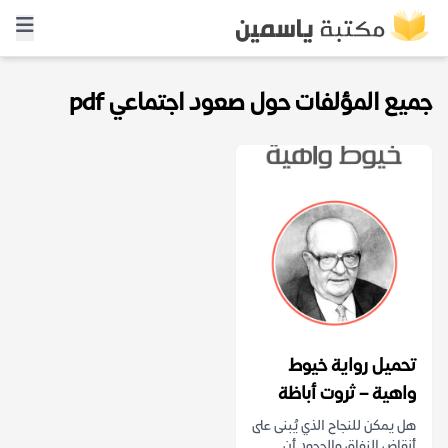
جميع المؤلفات حول صعود اجتماعي pdf
تحميل رواية خيوط
واهية – ثروت أباظة
هل يمكن للنجاح الذي يُبنى على
أنقاض النفاق والجحود أن