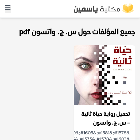
جميع المؤلفات حول س. ج. واتسون pdf
تحميل رواية حياة ثانية
– س. ج. واتسون
&#1578;&#1581;&#1605;&#1610;&#1604;
&#1603;&#1578;&#1575;&#1576;