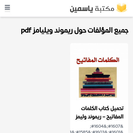
جميع المؤلفات حول ريموند ويليامز pdf
تحميل كتاب الكلمات
المفاتيح – ريموند وليمز
&#1607;&#1604;
&#1601;&#1603;&#1585;&#1578;