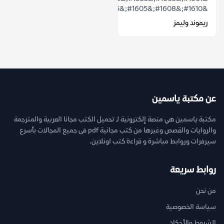
&#1610;&#1608;&#1605;&#1575;&#1611;...
ريموند وليمز
عن مكتبة ياسمين
مكتبة ياسمين هي منصة إلكترونية لـ تحميل الكتب مجانا العربية والمترجمة
والروايات والقصص وغيرها من كتب مجانية pdf فى جميع المجالات بأسرع
سيرفرات وروابط مباشرة و قراءة كتب اونلاين.
روابط سريعة
من نحن
سياسة الخصوصية
الشروط والأحكام