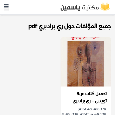
جميع المؤلفات حول ري برادبري pdf
تحميل كتاب عربة
توينبي – ري برادبري
&#1607;&#1604;
&#1610;&#1605;&#1603;&#1606;