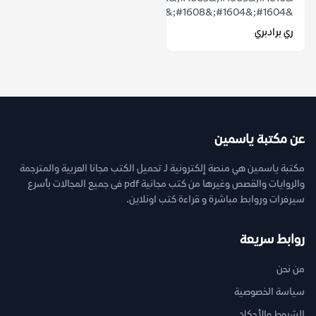
&#1604;&#1604;&#1608;&#1607;&#1605;...
ري برادبري
عن مكتبة ياسمين
مكتبة ياسمين هي منصة إلكترونية لـ تحميل الكتب مجانا العربية والمترجمة
والروايات والقصص وغيرها من كتب مجانية pdf فى جميع المجالات بأسرع
سيرفرات وروابط مباشرة و قراءة كتب اونلاين.
روابط سريعة
من نحن
سياسة الخصوصية
الشروط والأحكام