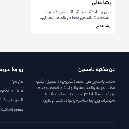
رشا عدلي
ففى رواية “أنت تشرق.. أنت تضيء” لا ترتبط
الشخصيات بالماضي فقط بل بالحاضر أيضا في...
رشا عدلي
عن مكتبة ياسمين
روابط سريع
مكتبة ياسمين هي منصة إلكترونية لـ تحميل الكتب
من نحن
مجانا العربية والمترجمة والروايات والقصص وغيرها
سياسة الخصوص
من كتب مجانية pdf فى جميع المجالات بأسرع
الشروط والأحك
سيرفرات وروابط مباشرة و قراءة كتب اونلاين.
حقوق الملكية ا