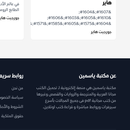
هاير
في عالم الأ
الطابع الروما
&#1607;&#1604;
&#1610;&#1605;&#1603;&#1606;
جورجيت هاير
&#1604;&#1575;&#1605;&#1585;&#1571;&...
جورجيت هاير
عن مكتبة ياسمين
روابط سريع
مكتبة ياسمين هي منصة إلكترونية لـ تحميل الكتب
من نحن
مجانا العربية والمترجمة والروايات والقصص وغيرها
سياسة الخصوص
من كتب مجانية pdf فى جميع المجالات بأسرع
الشروط والأحك
سيرفرات وروابط مباشرة و قراءة كتب اونلاين.
حقوق الملكية ا