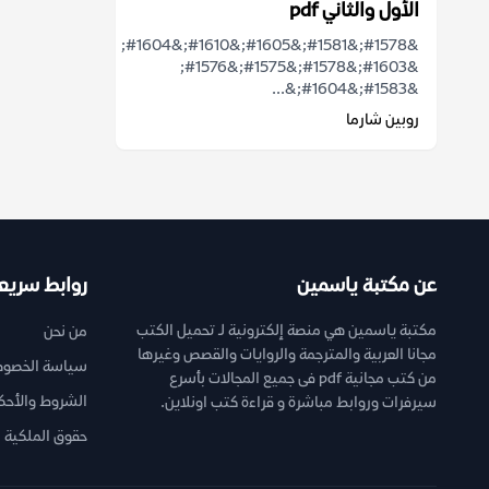
الأول والثاني pdf
&#1578;&#1581;&#1605;&#1610;&#1604;
&#1603;&#1578;&#1575;&#1576;
&#1583;&#1604;&...
روبين شارما
عن مكتبة ياسمين
روابط سريع
مكتبة ياسمين هي منصة إلكترونية لـ تحميل الكتب
من نحن
مجانا العربية والمترجمة والروايات والقصص وغيرها
سياسة الخصوص
من كتب مجانية pdf فى جميع المجالات بأسرع
الشروط والأحك
سيرفرات وروابط مباشرة و قراءة كتب اونلاين.
حقوق الملكية ا