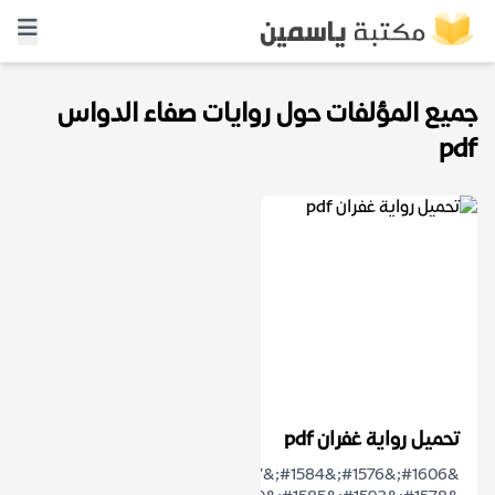
جميع المؤلفات حول روايات صفاء الدواس
pdf
تحميل رواية غفران pdf
&#1606;&#1576;&#1584;&#1577;