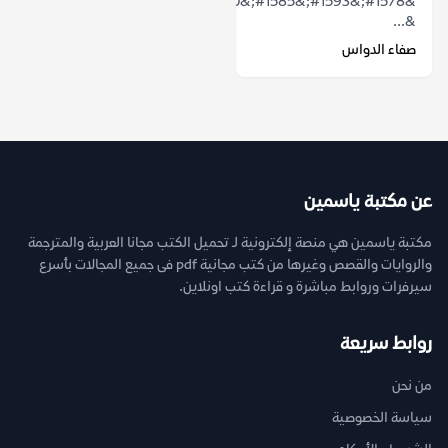
&#1578;&#1593;&#1585;&#1610;&#1601;&#1610;&#1577;
&...
صفاء الدواس
عن مكتبة ياسمين
مكتبة ياسمين هي منصة إلكترونية لـ تحميل الكتب مجانا العربية والمترجمة
والروايات والقصص وغيرها من كتب مجانية pdf فى جميع المجالات بأسرع
سيرفرات وروابط مباشرة و قراءة كتب اونلاين.
روابط سريعة
من نحن
سياسة الخصوصية