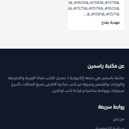
&#1578;&#1581;&#1605;&#1610;&#1604;
&#1603;&#1578;&#1575;&#1576;
&#1571;&#1581;&...
مهدية يقدح
عن مكتبة ياسمين
مكتبة ياسمين هي منصة إلكترونية لـ تحميل الكتب مجانا العربية والمترجمة
والروايات والقصص وغيرها من كتب مجانية pdf فى جميع المجالات بأسرع
سيرفرات وروابط مباشرة و قراءة كتب اونلاين.
روابط سريعة
من نحن
سياسة الخصوصية