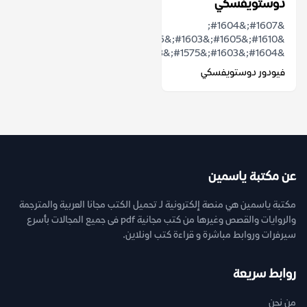
دوستويفسكي
&#1607;&#1604;
&#1610;&#1605;&#1603;&#1606;
&#1604;&#1603;&#1575;&#1578;&#1576;...
فيودور دوستويفسكي
عن مكتبة ياسمين
مكتبة ياسمين هي منصة إلكترونية لـ تحميل الكتب مجانا العربية والمترجمة
والروايات والقصص وغيرها من كتب مجانية pdf فى جميع المجالات بأسرع
سيرفرات وروابط مباشرة و قراءة كتب اونلاين.
روابط سريعة
من نحن