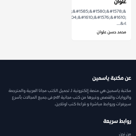
علوان
&rlm;&#1571;&#1582;&#1585;&#1580;&#1578;
&#1589;&#1604;&#1610;&#1576;&#1610;
&rl...
محمد حسن علوان
عن مكتبة ياسمين
مكتبة ياسمين هي منصة إلكترونية لـ تحميل الكتب مجانا العربية والمترجمة
والروايات والقصص وغيرها من كتب مجانية pdf فى جميع المجالات بأسرع
سيرفرات وروابط مباشرة و قراءة كتب اونلاين.
روابط سريعة
من نحن