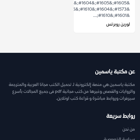
&#1605;&#1605;&#1604;&#1603;&#1577;
&#1573;&#1604;&#1610;&#1575;
&#1601;&#1610;...
لورين روبرتس
عن مكتبة ياسمين
مكتبة ياسمين هي منصة إلكترونية لـ تحميل الكتب مجانا العربية والمترجمة
والروايات والقصص وغيرها من كتب مجانية pdf فى جميع المجالات بأسرع
سيرفرات وروابط مباشرة و قراءة كتب اونلاين.
روابط سريعة
من نحن
سياسة الخصوصية