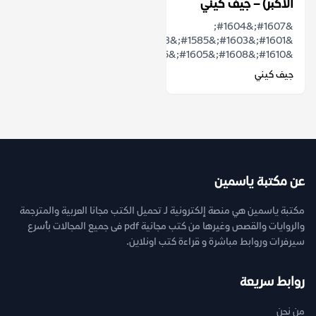
الأكبر) – جيف كيني
&#1607;&#1604;
&#1601;&#1603;&#1585;&#1578;
&#1610;&#1608;&#1605;&#1575;&#1611;...
جيف كيني
عن مكتبة ياسمين
مكتبة ياسمين هي منصة إلكترونية لـ تحميل الكتب مجانا العربية والمترجمة
والروايات والقصص وغيرها من كتب مجانية pdf فى جميع المجالات بأسرع
سيرفرات وروابط مباشرة و قراءة كتب اونلاين.
روابط سريعة
من نحن