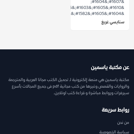
&#1607;&#1604;
&#1610;&#1605;&#1603;&#1606;
&#1604;&#1605;&#1582;&#1604;&#1608;&...
ستايسي غريغ
عن مكتبة ياسمين
مكتبة ياسمين هي منصة إلكترونية لـ تحميل الكتب مجانا العربية والمترجمة
والروايات والقصص وغيرها من كتب مجانية pdf فى جميع المجالات بأسرع
سيرفرات وروابط مباشرة و قراءة كتب اونلاين.
روابط سريعة
من نحن
سياسة الخصوصية