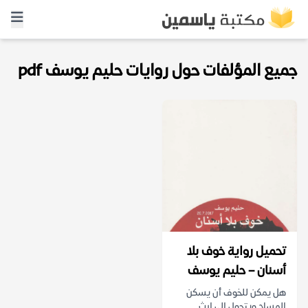
جميع المؤلفات حول روايات حليم يوسف pdf
تحميل رواية خوف بلا
أسنان – حليم يوسف
هل يمكن للخوف أن يسكن
المسام ويتحول إلى إرث