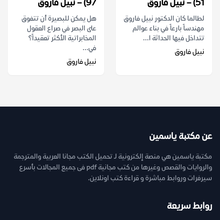
51) – نبيل فاروق
97) – نبيل فاروق
لطالما كان الدكتور نبيل فاروق
هل يمكن للبصيرة أن تتفوق
مهندساً بارعاً في بناء عوالم
على البصر في صراع العقول
تتداخل فيها الحداثة ا...
المخابراتية الأكثر تعقيداً؟
في...
نبيل فاروق
نبيل فاروق
عن مكتبة ياسمين
مكتبة ياسمين هي منصة إلكترونية لـ تحميل الكتب مجانا العربية والمترجمة
والروايات والقصص وغيرها من كتب مجانية pdf فى جميع المجالات بأسرع
سيرفرات وروابط مباشرة و قراءة كتب اونلاين.
روابط سريعة