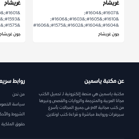
غريشام
غريشام
&#1607;&#1604;
&#1610;&#1605;&#1603;&#1606;
&#1575;&#1604;&#1605;&#1581;&#1575;&...
&#1604;&#1604;&#1602;&#1575;&#1606;&...
جون غريشام
جون غريشام
عن مكتبة ياسمين
روابط سريع
مكتبة ياسمين هي منصة إلكترونية لـ تحميل الكتب
من نحن
مجانا العربية والمترجمة والروايات والقصص وغيرها
سياسة الخصوص
من كتب مجانية pdf فى جميع المجالات بأسرع
الشروط والأحك
سيرفرات وروابط مباشرة و قراءة كتب اونلاين.
حقوق الملكية ا