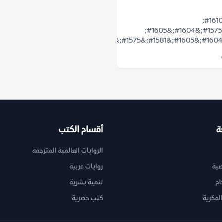
&#1601;&#1610;
&#1593;&#1575;&#1604;&#1605;
ة
أقسام الكتب
الروايات العالمية المترجمة
ية
روايات عربية
ام
تنمية بشرية
لفكرية
كتب حصرية