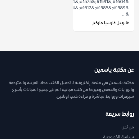
&#1604;&#1591;&#1575;&#1604;&#1605;&#1575;
&#1589;&#1585;&#1617;&#1614;&#1581;
&...
غابرييل غارسيا ماركيز
عن مكتبة ياسمين
مكتبة ياسمين هي منصة إلكترونية لـ تحميل الكتب مجانا العربية والمترجمة
والروايات والقصص وغيرها من كتب مجانية pdf فى جميع المجالات بأسرع
سيرفرات وروابط مباشرة و قراءة كتب اونلاين.
روابط سريعة
من نحن
سياسة الخصوصية