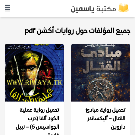
جميع المؤلفات حول روايات أكشن pdf
تحميل رواية مبادئ
تحميل رواية عملية
القتال – أليكساندر
الكود ألفا (حرب
داروين
الجواسيس 6) – نبيل