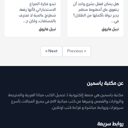
هل يمكن لعقل بشري واحد أن
تبدو فكرة الصراع
يتفوق على أخطبوط منظم
الاستخباراتي كأنها رقعة
يدير دولة بأكملها من الظلال؟
شطرنج عالمية لا تعترف
في...
بالمسافات، ولكن م...
نبيل فاروق
نبيل فاروق
Next »
« Previous
عن مكتبة ياسمين
مكتبة ياسمين هي منصة إلكترونية لـ تحميل الكتب مجانا العربية والمترجمة
والروايات والقصص وغيرها من كتب مجانية pdf فى جميع المجالات بأسرع
سيرفرات وروابط مباشرة و قراءة كتب اونلاين.
روابط سريعة