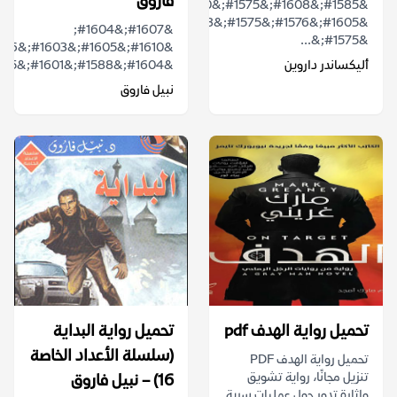
فاروق
&#1585;&#1608;&#1575;&#1610;&#1577;
&#1605;&#1576;&#1575;&#1583;&#1574;
&#1607;&#1604;
&#1575;&...
أليكساندر داروين
&#1604;&#1588;&#1601;&#1585;&#1577;...
نبيل فاروق
تحميل رواية الهدف pdf
تحميل رواية البداية
(سلسلة الأعداد الخاصة
تحميل رواية الهدف PDF
تنزيل مجانًا، رواية تشويق
16) – نبيل فاروق
وإثارة تدور حول عمليات سرية