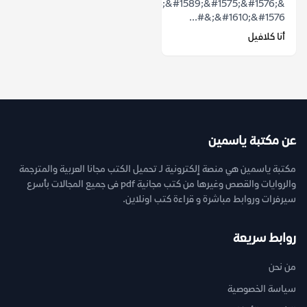
1575;&#1604;&#1575;&#1594;&#1578;&#1589;&#1575;&#1576;
&#1610;&#1576;&#...
أنا كلافيل
عن مكتبة ياسمين
مكتبة ياسمين هي منصة إلكترونية لـ تحميل الكتب مجانا العربية والمترجمة
والروايات والقصص وغيرها من كتب مجانية pdf فى جميع المجالات بأسرع
سيرفرات وروابط مباشرة و قراءة كتب اونلاين.
روابط سريعة
من نحن
سياسة الخصوصية