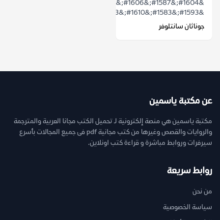
&#1604;&#1587;&#1606;&#1608;&#1575;&#1578;&#1613;
&#1593;&#1583;&#1610;&#1583;&#...
جوناثان سانتلوفر
عن مكتبة ياسمين
مكتبة ياسمين هي منصة إلكترونية لـ تحميل الكتب مجانا العربية والمترجمة
والروايات والقصص وغيرها من كتب مجانية pdf فى جميع المجالات بأسرع
سيرفرات وروابط مباشرة و قراءة كتب اونلاين.
روابط سريعة
من نحن
سياسة الخصوصية