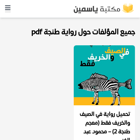
جميع المؤلفات حول رواية طنجة pdf
تحميل رواية في الصيف
والخريف فقط (معجم
طنجة ٢) – محمود عبد