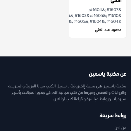
الغني
&#1607;&#1604;
&#1610;&#1605;&#1603;&#1606;
&#1604;&#1604;&#1605;&#1603;&#1575;&...
محمود عبد الغني
عن مكتبة ياسمين
مكتبة ياسمين هي منصة إلكترونية لـ تحميل الكتب مجانا العربية والمترجمة
والروايات والقصص وغيرها من كتب مجانية pdf فى جميع المجالات بأسرع
سيرفرات وروابط مباشرة و قراءة كتب اونلاين.
روابط سريعة
من نحن