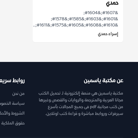
حمدي
&#1607;&#1604;
&#1601;&#1603;&#1585;&#1578;
&#1610;&#1608;&#1605;&#1575;&#1611;...
إسراء حمدي
عن مكتبة ياسمين
روابط سريع
مكتبة ياسمين هي منصة إلكترونية لـ تحميل الكتب
من نحن
مجانا العربية والمترجمة والروايات والقصص وغيرها
سياسة الخصوص
من كتب مجانية pdf فى جميع المجالات بأسرع
الشروط والأحك
سيرفرات وروابط مباشرة و قراءة كتب اونلاين.
حقوق الملكية ا