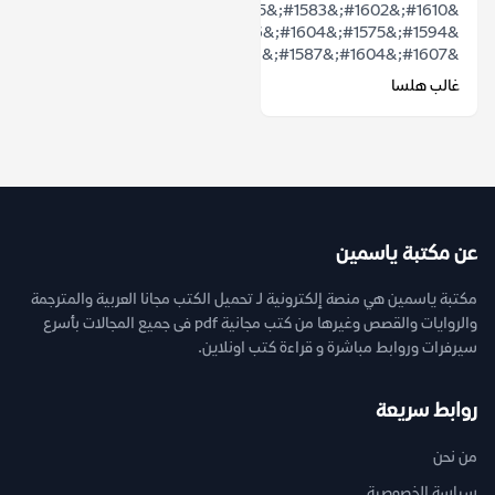
&#1610;&#1602;&#1583;&#1605;
&#1594;&#1575;&#1604;&#1576;
&#1607;&#1604;&#1587;&...
غالب هلسا
عن مكتبة ياسمين
مكتبة ياسمين هي منصة إلكترونية لـ تحميل الكتب مجانا العربية والمترجمة
والروايات والقصص وغيرها من كتب مجانية pdf فى جميع المجالات بأسرع
سيرفرات وروابط مباشرة و قراءة كتب اونلاين.
روابط سريعة
من نحن
سياسة الخصوصية