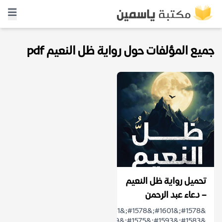
جميع المؤلفات حول رواية ظل النعيم pdf
تحميل رواية ظل النعيم
– دعاء عبد الرحمن
&#1578;&#1601;&#1578;&#1581;
&#1583;&#1593;&#1575;&#1569;