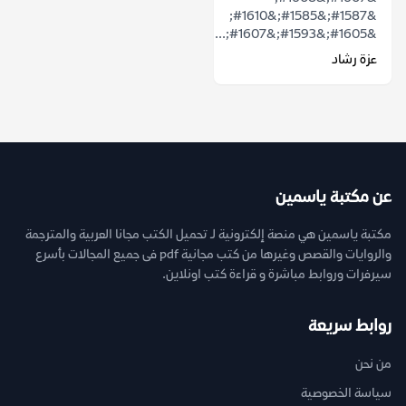
&#1587;&#1585;&#1610;
&#1605;&#1593;&#1607;...
عزة رشاد
عن مكتبة ياسمين
مكتبة ياسمين هي منصة إلكترونية لـ تحميل الكتب مجانا العربية والمترجمة
والروايات والقصص وغيرها من كتب مجانية pdf فى جميع المجالات بأسرع
سيرفرات وروابط مباشرة و قراءة كتب اونلاين.
روابط سريعة
من نحن
سياسة الخصوصية