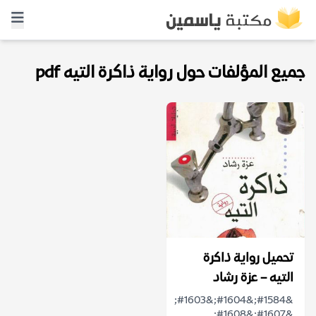
جميع المؤلفات حول رواية ذاكرة التيه pdf
تحميل رواية ذاكرة
التيه – عزة رشاد
&#1584;&#1604;&#1603;
&#1607;&#1608;