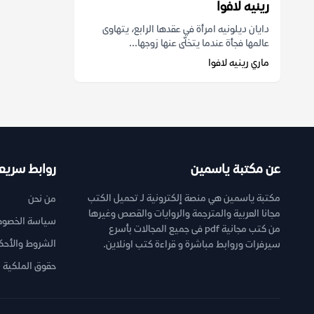
رينيه لافوا
دايان ديلونيه امرأة في عقدها الرابع، يتهاوى
عالمها فجأة عندما يتخلّى عنها زوجها...
ماري رينيه لافوا
عن مكتبة ياسمين
روابط سريع
مكتبة ياسمين هي منصة إلكترونية لـ تحميل الكتب
من نحن
مجانا العربية والمترجمة والروايات والقصص وغيرها
سياسة الخصوص
من كتب مجانية pdf فى جميع المجالات بأسرع
الشروط والأحك
سيرفرات وروابط مباشرة و قراءة كتب اونلاين.
حقوق الملكية ا