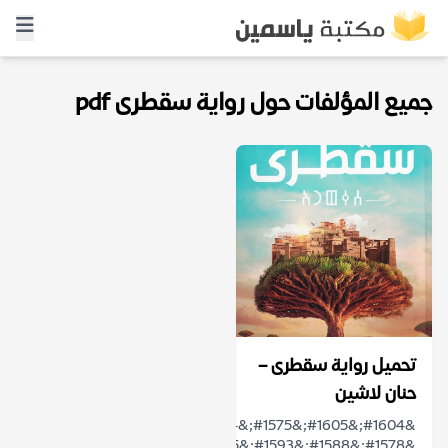
جميع المؤلفات حول رواية سقطرى pdf
تحميل رواية سقطرى –
حنان لاشين
&#1604;&#1605;&#1575;&#1584;&#1575;
&#1578;&#1588;&#1593;&#1585;