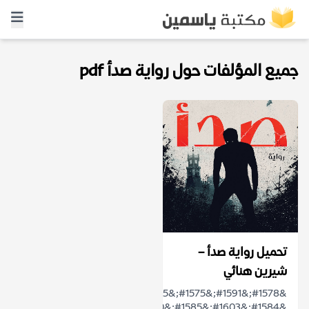
جميع المؤلفات حول رواية صدأ pdf
تحميل رواية صدأ –
شيرين هنائي
&#1578;&#1591;&#1575;&#1585;&#1583;&#1607;
&#1584;&#1603;&#1585;&#1610;&#1575;&#...