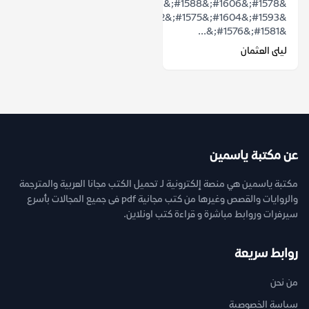
&#1578;&#1606;&#1588;&#1571;
&#1593;&#1604;&#1575;&#1602;&#1577;
&#1581;&#1576;&...
ليلى العثمان
عن مكتبة ياسمين
مكتبة ياسمين هي منصة إلكترونية لـ تحميل الكتب مجانا العربية والمترجمة
والروايات والقصص وغيرها من كتب مجانية pdf فى جميع المجالات بأسرع
سيرفرات وروابط مباشرة و قراءة كتب اونلاين.
روابط سريعة
من نحن
سياسة الخصوصية