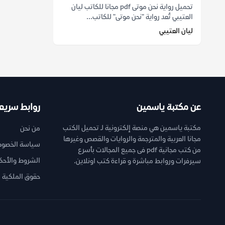
تحميل رواية نحن موتى pdf مجانا للكاتب ليان
العتيبي تُعد رواية "نحن موتى" للكاتب...
ليان العتيبي
عن مكتبة ياسمين
روابط سريع
مكتبة ياسمين هي منصة إلكترونية لـ تحميل الكتب
من نحن
مجانا العربية والمترجمة والروايات والقصص وغيرها
سياسة الخصوص
من كتب مجانية pdf فى جميع المجالات بأسرع
الشروط والأحك
سيرفرات وروابط مباشرة و قراءة كتب اونلاين.
حقوق الملكية ا