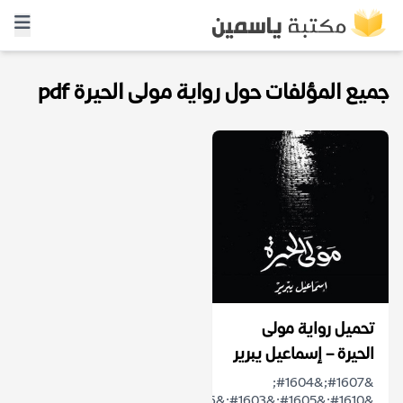
جميع المؤلفات حول رواية مولى الحيرة pdf
تحميل رواية مولى
الحيرة – إسماعيل يبرير
&#1607;&#1604;
&#1610;&#1605;&#1603;&#1606;