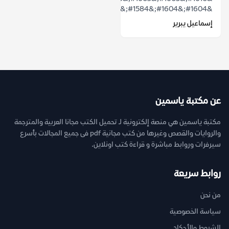
&#1604;&#1604;&#1584;&#1575;&#1603;&...
إسماعيل يبرير
عن مكتبة ياسمين
مكتبة ياسمين هي منصة إلكترونية لـ تحميل الكتب مجانا العربية والمترجمة
والروايات والقصص وغيرها من كتب مجانية pdf فى جميع المجالات بأسرع
سيرفرات وروابط مباشرة و قراءة كتب اونلاين.
روابط سريعة
من نحن
سياسة الخصوصية
الشروط والأحكام