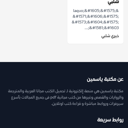
شلبي
&laquo;&#1605;&#1575;
&#1571;&#1606;&#1575;
&#1573;&#1604;&#1575;
&#1581;&#1603;...
خيري شلبي
عن مكتبة ياسمين
مكتبة ياسمين هي منصة إلكترونية لـ تحميل الكتب مجانا العربية والمترجمة
والروايات والقصص وغيرها من كتب مجانية pdf فى جميع المجالات بأسرع
سيرفرات وروابط مباشرة و قراءة كتب اونلاين.
روابط سريعة