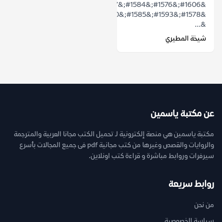
&#1606;&#1576;&#1584;&#1577;
&#1578;&#1593;&#1585;&#1610;&#1601;&#1610;&#1577;
&...
شيخة المطيري
عن مكتبة ياسمين
مكتبة ياسمين هي منصة إلكترونية لـ تحميل الكتب مجانا العربية والمترجمة
والروايات والقصص وغيرها من كتب مجانية pdf فى جميع المجالات بأسرع
سيرفرات وروابط مباشرة و قراءة كتب اونلاين.
روابط سريعة
من نحن
سياسة الخصوصية