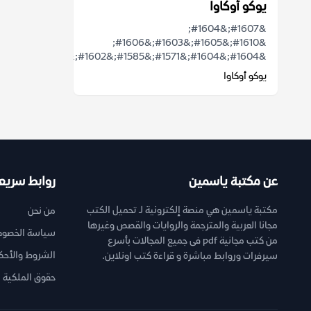
يوكو أوكاوا
&#1607;&#1604;
&#1610;&#1605;&#1603;&#1606;
&#1604;&#1604;&#1571;&#1585;&#1602;&...
يوكو أوكاوا
عن مكتبة ياسمين
روابط سريع
مكتبة ياسمين هي منصة إلكترونية لـ تحميل الكتب
من نحن
مجانا العربية والمترجمة والروايات والقصص وغيرها
سياسة الخصوص
من كتب مجانية pdf فى جميع المجالات بأسرع
الشروط والأحك
سيرفرات وروابط مباشرة و قراءة كتب اونلاين.
حقوق الملكية ا