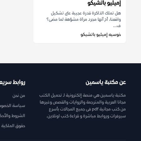
إميليو باتشيكو
هل تملك الذاكرة قدرة عجيبة على تشكيل
واقعنا، أم أنها مجرد مرآة مشوّهة لما مضى؟
ف...
خوسيه إميليو باتشيكو
عن مكتبة ياسمين
روابط سريع
مكتبة ياسمين هي منصة إلكترونية لـ تحميل الكتب
من نحن
مجانا العربية والمترجمة والروايات والقصص وغيرها
سياسة الخصوص
من كتب مجانية pdf فى جميع المجالات بأسرع
الشروط والأحك
سيرفرات وروابط مباشرة و قراءة كتب اونلاين.
حقوق الملكية ا