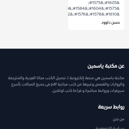
&#1605;&#1575;
&#1575;&#1604;&#1584;&#1610;
&#1610;&#1578;&#1576;&#1602;&#1609;...
حسن داوود
عن مكتبة ياسمين
مكتبة ياسمين هي منصة إلكترونية لـ تحميل الكتب مجانا العربية والمترجمة
والروايات والقصص وغيرها من كتب مجانية pdf فى جميع المجالات بأسرع
سيرفرات وروابط مباشرة و قراءة كتب اونلاين.
روابط سريعة
من نحن
سياسة الخصوصية