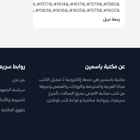
&#1580;&#1579;&#1617;&#1614;&#1577;&#1612;
&#1607;&#1575;&#1605;&#1616;&#1583;&#...
رحمة نبيل
عن مكتبة ياسمين
روابط سريع
مكتبة ياسمين هي منصة إلكترونية لـ تحميل الكتب
من نحن
مجانا العربية والمترجمة والروايات والقصص وغيرها
سياسة الخصوص
من كتب مجانية pdf فى جميع المجالات بأسرع
الشروط والأحك
سيرفرات وروابط مباشرة و قراءة كتب اونلاين.
حقوق الملكية ا