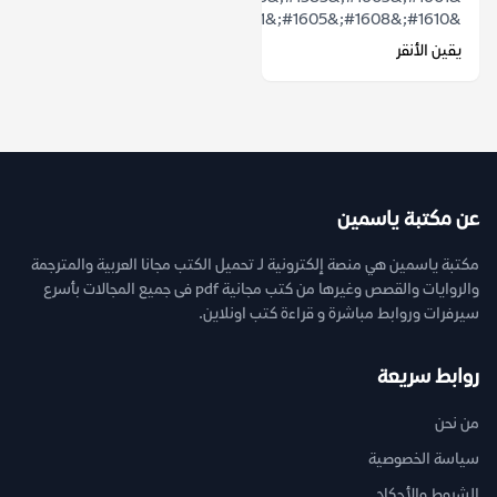
&#1610;&#1608;&#1605;&#1611;&#1575;...
يقين الأنقر
عن مكتبة ياسمين
مكتبة ياسمين هي منصة إلكترونية لـ تحميل الكتب مجانا العربية والمترجمة
والروايات والقصص وغيرها من كتب مجانية pdf فى جميع المجالات بأسرع
سيرفرات وروابط مباشرة و قراءة كتب اونلاين.
روابط سريعة
من نحن
سياسة الخصوصية
الشروط والأحكام