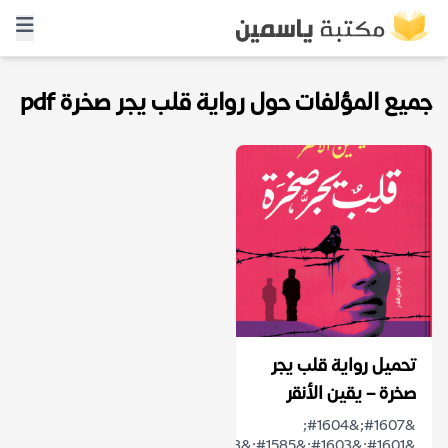
جميع المؤلفات حول رواية قلب يجر صخرة pdf
تحميل رواية قلب يجر
صخرة – يقين الأنقر
&#1607;&#1604;
&#1601;&#1603;&#1585;&#1578;