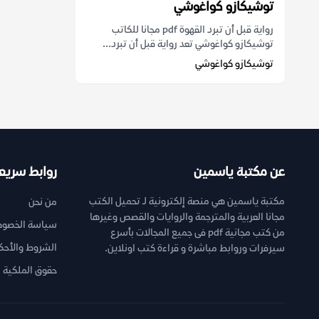
توشيكازو كواغوشي
رواية قبل أن تبرد القهوة pdf مجانا للكاتب
توشيكازو كواغوشي تعد رواية قبل أن تبرد...
توشيكازو كواغوشي
عن مكتبة ياسمين
روابط سريع
مكتبة ياسمين هي منصة إلكترونية لـ تحميل الكتب
من نحن
مجانا العربية والمترجمة والروايات والقصص وغيرها
سياسة الخصوص
من كتب مجانية pdf فى جميع المجالات بأسرع
الشروط والأحك
سيرفرات وروابط مباشرة و قراءة كتب اونلاين.
حقوق الملكية ا