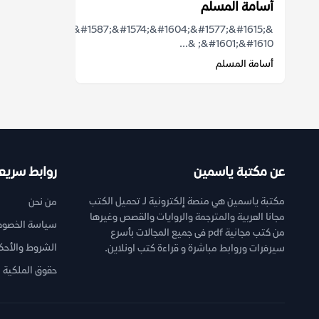
أسامة المسلم
;&#1604;&#1571;&#1587;&#1574;&#1604;&#1577;&#1615;
&#1601;&#1610; &...
أسامة المسلم
عن مكتبة ياسمين
روابط سريع
مكتبة ياسمين هي منصة إلكترونية لـ تحميل الكتب
من نحن
مجانا العربية والمترجمة والروايات والقصص وغيرها
سياسة الخصوص
من كتب مجانية pdf فى جميع المجالات بأسرع
الشروط والأحك
سيرفرات وروابط مباشرة و قراءة كتب اونلاين.
حقوق الملكية ا