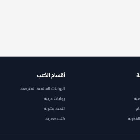
&ldquo;&#1575
ة
أقسام الكتب
الروايات العالمية المترجمة
ية
روايات عربية
ام
تنمية بشرية
لفكرية
كتب حصرية