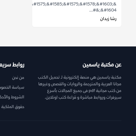
;&#1578;&#1610;&#1575;&#1585;&#1575;&#1578;&#1603;
&#1604;&#...
رشا زيدان
عن مكتبة ياسمين
روابط سريع
مكتبة ياسمين هي منصة إلكترونية لـ تحميل الكتب
من نحن
مجانا العربية والمترجمة والروايات والقصص وغيرها
سياسة الخصوص
من كتب مجانية pdf فى جميع المجالات بأسرع
الشروط والأحك
سيرفرات وروابط مباشرة و قراءة كتب اونلاين.
حقوق الملكية ا