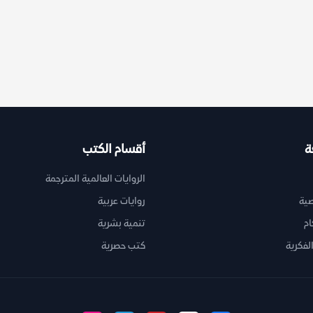
&laquo;&#1575;&#1582
ة
أقسام الكتب
الروايات العالمية المترجمة
ية
روايات عربية
ام
تنمية بشرية
لفكرية
كتب حصرية