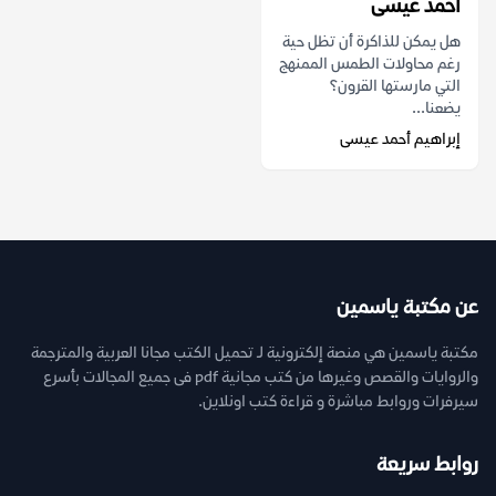
أحمد عيسى
هل يمكن للذاكرة أن تظل حية
رغم محاولات الطمس الممنهج
التي مارستها القرون؟
يضعنا...
إبراهيم أحمد عيسى
عن مكتبة ياسمين
مكتبة ياسمين هي منصة إلكترونية لـ تحميل الكتب مجانا العربية والمترجمة
والروايات والقصص وغيرها من كتب مجانية pdf فى جميع المجالات بأسرع
سيرفرات وروابط مباشرة و قراءة كتب اونلاين.
روابط سريعة