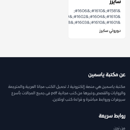
سايرز
&#1581;&#1610;&#1606;
&#1610;&#1604;&#1602;&#1609;
&#1601;&#1610;&#1603;&#1578;&...
دوروثي سايرز
عن مكتبة ياسمين
مكتبة ياسمين هي منصة إلكترونية لـ تحميل الكتب مجانا العربية والمترجمة
والروايات والقصص وغيرها من كتب مجانية pdf فى جميع المجالات بأسرع
سيرفرات وروابط مباشرة و قراءة كتب اونلاين.
روابط سريعة
من نحن